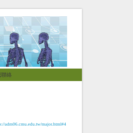
我聯絡
tp://adm06.cmu.edu.tw/major.html#4